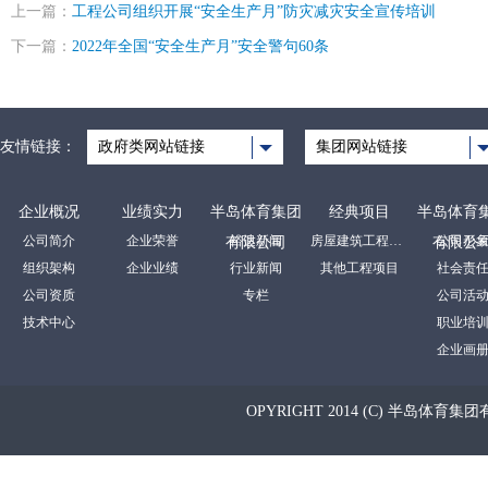
上一篇：
工程公司组织开展“安全生产月”防灾减灾安全宣传培训
下一篇：
2022年全国“安全生产月”安全警句60条
友情链接：
政府类网站链接
集团网站链接
企业概况
业绩实力
半岛体育集团
经典项目
半岛体育
公司简介
企业荣誉
裕达新闻
房屋建筑工程项目
公司形
有限公司
有限公
组织架构
企业业绩
行业新闻
其他工程项目
社会责
公司资质
专栏
公司活
技术中心
职业培
企业画
OPYRIGHT 2014 (C) 半岛体育集团