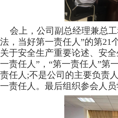
会上，公司副总经理兼总工
法，当好第一责任人”的第
21
关于安全生产重要论述、安全
一责任人”，“第一责任人”
责任人
;
不是公司的主要负责
一责任人。最后组织参会人员