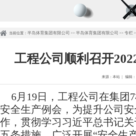
半岛体育集团有限公司
半岛体育集团有限公司
专栏
当前位置：
>>
>>
>
工程公司顺利召开20
来源：本站 | 编辑：管理
6月
19
日，工程公司在集团
7
安全生产例会，为提升公司安
作，贯彻学习习近平总书记关
五条措施，广泛开展“安全生