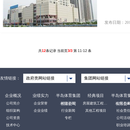
发布日期：
20
共
12
条记录 当前页
3/3
第 11-12 条
友情链接：
政府类网站链接
集团网站链接
企业概况
业绩实力
半岛体育集团
经典项目
半岛体育
公司简介
企业荣誉
裕达新闻
房屋建筑工程项目
公司形
有限公司
有限公
组织架构
企业业绩
行业新闻
其他工程项目
社会责
公司资质
专栏
公司活
技术中心
职业培