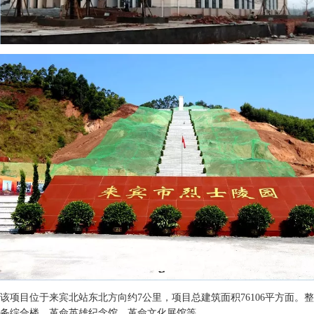
该项目位于来宾北站东北方向约7公里，项目总建筑面积76106平方面
务综合楼、革命英雄纪念馆、革命文化展馆等。