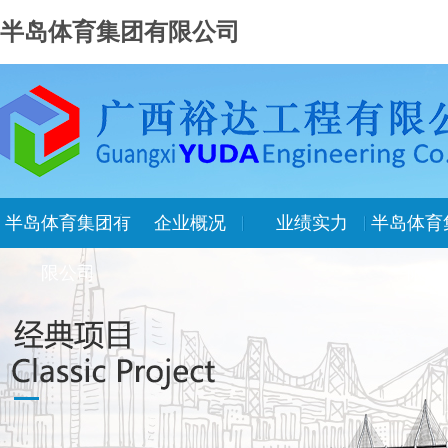
半岛体育集团有限公司
半岛体育集团有
企业概况
业绩实力
半岛体育
限公司
限公