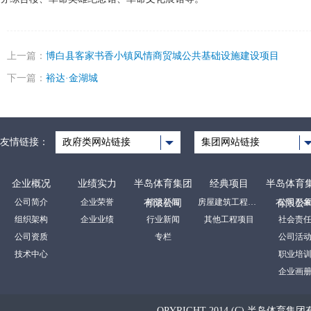
上一篇：
博白县客家书香小镇风情商贸城公共基础设施建设项目
下一篇：
裕达·金湖城
友情链接：
政府类网站链接
集团网站链接
企业概况
业绩实力
半岛体育集团
经典项目
半岛体育
公司简介
企业荣誉
裕达新闻
房屋建筑工程项目
公司形
有限公司
有限公
组织架构
企业业绩
行业新闻
其他工程项目
社会责
公司资质
专栏
公司活
技术中心
职业培
企业画
OPYRIGHT 2014 (C) 半岛体育集团