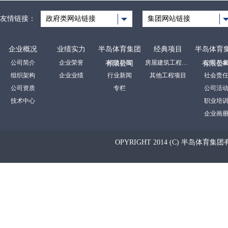
友情链接：
政府类网站链接
集团网站链接
企业概况
业绩实力
半岛体育集团
经典项目
半岛体育
公司简介
企业荣誉
裕达新闻
房屋建筑工程项目
公司形
有限公司
有限公
组织架构
企业业绩
行业新闻
其他工程项目
社会责
公司资质
专栏
公司活
技术中心
职业培
企业画
OPYRIGHT 2014 (C) 半岛体育集团