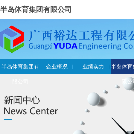
半岛体育集团有限公司
半岛体育集团有
企业概况
业绩实力
半岛体育
限公司
限公