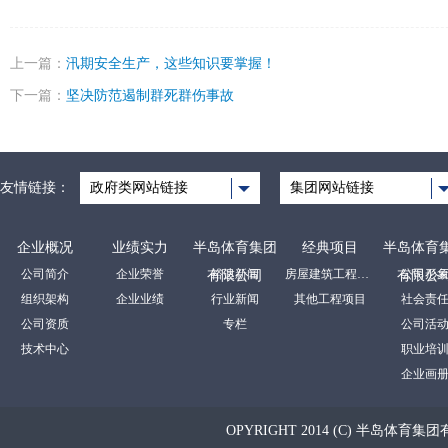
上一篇：
汛期安全生产，这些知识要掌握！
下一篇：
坚决防范遏制群死群伤事故
友情链接：
政府类网站链接
集团网站链接
企业概况
业绩实力
半岛体育集团
经典项目
半岛体育
公司简介
企业荣誉
裕达新闻
房屋建筑工程项目
公司形
有限公司
有限公
组织架构
企业业绩
行业新闻
其他工程项目
社会责
公司资质
专栏
公司活
技术中心
职业培
企业画
OPYRIGHT 2014 (C) 半岛体育集团