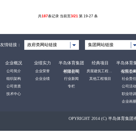
共
187
条记录 当前页
3/21
第 19-27 条
友情链接：
政府类网站链接
集团网站链接
企业概况
业绩实力
半岛体育集团
经典项目
半岛体育
公司简介
企业荣誉
裕达新闻
房屋建筑工程项目
公司形
有限公司
有限公
组织架构
企业业绩
行业新闻
其他工程项目
社会责
公司资质
专栏
公司活
技术中心
职业培
企业画
OPYRIGHT 2014 (C) 半岛体育集团